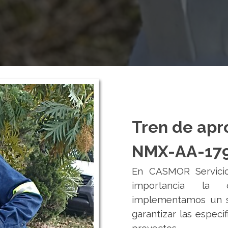
Tren de ap
NMX-AA-179
En CASMOR Servicio
importancia la c
implementamos un si
garantizar las especi
proyectos.